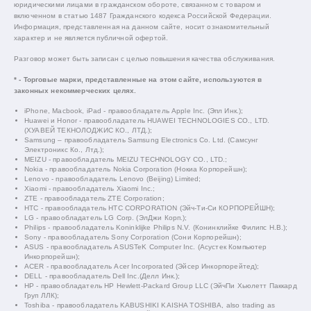
юридическими лицами в гражданском обороте, связанном с товаром и
включенном в статью 1487 Гражданского кодекса Российской Федерации.
Информация, представленная на данном сайте, носит ознакомительный
характер и не является публичной офертой.
Разговор может быть записан с целью повышения качества обслуживания.
* - Торговые марки, представленные на этом сайте, используются в
законных некоммерческих целях.
iPhone, Macbook, iPad - правообладатель Apple Inc. (Эпл Инк.);
Huawei и Honor - правообладатель HUAWEI TECHNOLOGIES CO., LTD.
(ХУАВЕЙ ТЕКНОЛОДЖИС КО., ЛТД.);
Samsung – правообладатель Samsung Electronics Co. Ltd. (Самсунг
Электроникс Ко., Лтд.);
MEIZU - правообладатель MEIZU TECHNOLOGY CO., LTD.;
Nokia - правообладатель Nokia Corporation (Нокиа Корпорейшн);
Lenovo - правообладатель Lenovo (Beijing) Limited;
Xiaomi - правообладатель Xiaomi Inc.;
ZTE - правообладатель ZTE Corporation;
HTC - правообладатель HTC CORPORATION (Эйч-Ти-Си КОРПОРЕЙШН);
LG - правообладатель LG Corp. (ЭлДжи Корп.);
Philips - правообладатель Koninklijke Philips N.V. (Конинклийке Филипс Н.В.);
Sony - правообладатель Sony Corporation (Сони Корпорейшн);
ASUS - правообладатель ASUSTeK Computer Inc. (Асустек Компьютер
Инкорпорейшн);
ACER - правообладатель Acer Incorporated (Эйсер Инкорпорейтед);
DELL - правообладатель Dell Inc.(Делл Инк.);
HP - правообладатель HP Hewlett-Packard Group LLC (ЭйчПи Хьюлетт Паккард
Груп ЛЛК);
Toshiba - правообладатель KABUSHIKI KAISHA TOSHIBA, also trading as