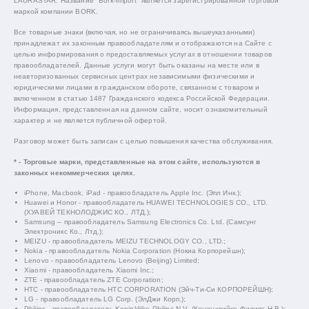
LAURASTAR. Название "Bork-Import" является зарегистрированной торговой
маркой компании BORK.
Все товарные знаки (включая, но не ограничиваясь вышеуказанными)
принадлежат их законным правообладателям и отображаются на Сайте с
целью информирования о предоставляемых услугах в отношении товаров
правообладателей. Данные услуги могут быть оказаны на месте или в
неавторизованных сервисных центрах независимыми физическими и
юридическими лицами в гражданском обороте, связанном с товаром и
включенном в статью 1487 Гражданского кодекса Российской Федерации.
Информация, представленная на данном сайте, носит ознакомительный
характер и не является публичной офертой.
Разговор может быть записан с целью повышения качества обслуживания.
* - Торговые марки, представленные на этом сайте, используются в
законных некоммерческих целях.
iPhone, Macbook, iPad - правообладатель Apple Inc. (Эпл Инк.);
Huawei и Honor - правообладатель HUAWEI TECHNOLOGIES CO., LTD.
(ХУАВЕЙ ТЕКНОЛОДЖИС КО., ЛТД.);
Samsung – правообладатель Samsung Electronics Co. Ltd. (Самсунг
Электроникс Ко., Лтд.);
MEIZU - правообладатель MEIZU TECHNOLOGY CO., LTD.;
Nokia - правообладатель Nokia Corporation (Нокиа Корпорейшн);
Lenovo - правообладатель Lenovo (Beijing) Limited;
Xiaomi - правообладатель Xiaomi Inc.;
ZTE - правообладатель ZTE Corporation;
HTC - правообладатель HTC CORPORATION (Эйч-Ти-Си КОРПОРЕЙШН);
LG - правообладатель LG Corp. (ЭлДжи Корп.);
Philips - правообладатель Koninklijke Philips N.V. (Конинклийке Филипс Н.В.);