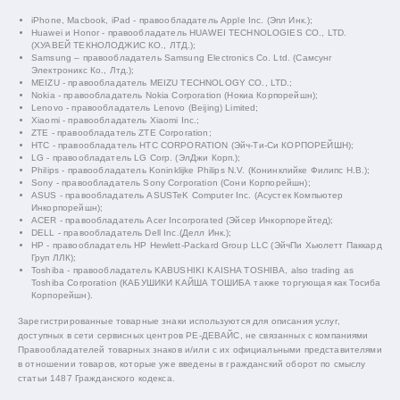
iPhone, Macbook, iPad - правообладатель Apple Inc. (Эпл Инк.);
Huawei и Honor - правообладатель HUAWEI TECHNOLOGIES CO., LTD.
(ХУАВЕЙ ТЕКНОЛОДЖИС КО., ЛТД.);
Samsung – правообладатель Samsung Electronics Co. Ltd. (Самсунг
Электроникс Ко., Лтд.);
MEIZU - правообладатель MEIZU TECHNOLOGY CO., LTD.;
Nokia - правообладатель Nokia Corporation (Нокиа Корпорейшн);
Lenovo - правообладатель Lenovo (Beijing) Limited;
Xiaomi - правообладатель Xiaomi Inc.;
ZTE - правообладатель ZTE Corporation;
HTC - правообладатель HTC CORPORATION (Эйч-Ти-Си КОРПОРЕЙШН);
LG - правообладатель LG Corp. (ЭлДжи Корп.);
Philips - правообладатель Koninklijke Philips N.V. (Конинклийке Филипс Н.В.);
Sony - правообладатель Sony Corporation (Сони Корпорейшн);
ASUS - правообладатель ASUSTeK Computer Inc. (Асустек Компьютер
Инкорпорейшн);
ACER - правообладатель Acer Incorporated (Эйсер Инкорпорейтед);
DELL - правообладатель Dell Inc.(Делл Инк.);
HP - правообладатель HP Hewlett-Packard Group LLC (ЭйчПи Хьюлетт Паккард
Груп ЛЛК);
Toshiba - правообладатель KABUSHIKI KAISHA TOSHIBA, also trading as
Toshiba Corporation (КАБУШИКИ КАЙША ТОШИБА также торгующая как Тосиба
Корпорейшн).
Зарегистрированные товарные знаки используются для описания услуг,
доступных в сети сервисных центров РЕ-ДЕВАЙС, не связанных с компаниями
Правообладателей товарных знаков и/или с их официальными представителями
в отношении товаров, которые уже введены в гражданский оборот по смыслу
статьи 1487 Гражданского кодекса.