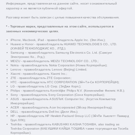
Информация, представленная на данном сайте, носит ознакомительный
характер и не является публичной офертой.
Разговор может быть записан с целью повышения качества обслуживания.
* - Торговые марки, представленные на этом сайте, используются в
законных некоммерческих целях.
iPhone, Macbook, iPad - правообладатель Apple Inc. (Эпл Инк.);
Huawei и Honor - правообладатель HUAWEI TECHNOLOGIES CO., LTD.
(ХУАВЕЙ ТЕКНОЛОДЖИС КО., ЛТД.);
Samsung – правообладатель Samsung Electronics Co. Ltd. (Самсунг
Электроникс Ко., Лтд.);
MEIZU - правообладатель MEIZU TECHNOLOGY CO., LTD.;
Nokia - правообладатель Nokia Corporation (Нокиа Корпорейшн);
Lenovo - правообладатель Lenovo (Beijing) Limited;
Xiaomi - правообладатель Xiaomi Inc.;
ZTE - правообладатель ZTE Corporation;
HTC - правообладатель HTC CORPORATION (Эйч-Ти-Си КОРПОРЕЙШН);
LG - правообладатель LG Corp. (ЭлДжи Корп.);
Philips - правообладатель Koninklijke Philips N.V. (Конинклийке Филипс Н.В.);
Sony - правообладатель Sony Corporation (Сони Корпорейшн);
ASUS - правообладатель ASUSTeK Computer Inc. (Асустек Компьютер
Инкорпорейшн);
ACER - правообладатель Acer Incorporated (Эйсер Инкорпорейтед);
DELL - правообладатель Dell Inc.(Делл Инк.);
HP - правообладатель HP Hewlett-Packard Group LLC (ЭйчПи Хьюлетт Паккард
Груп ЛЛК);
Toshiba - правообладатель KABUSHIKI KAISHA TOSHIBA, also trading as
Toshiba Corporation (КАБУШИКИ КАЙША ТОШИБА также торгующая как Тосиба
Корпорейшн).