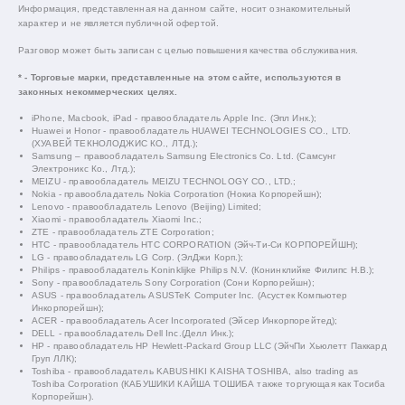
Информация, представленная на данном сайте, носит ознакомительный
характер и не является публичной офертой.
Разговор может быть записан с целью повышения качества обслуживания.
* - Торговые марки, представленные на этом сайте, используются в
законных некоммерческих целях.
iPhone, Macbook, iPad - правообладатель Apple Inc. (Эпл Инк.);
Huawei и Honor - правообладатель HUAWEI TECHNOLOGIES CO., LTD.
(ХУАВЕЙ ТЕКНОЛОДЖИС КО., ЛТД.);
Samsung – правообладатель Samsung Electronics Co. Ltd. (Самсунг
Электроникс Ко., Лтд.);
MEIZU - правообладатель MEIZU TECHNOLOGY CO., LTD.;
Nokia - правообладатель Nokia Corporation (Нокиа Корпорейшн);
Lenovo - правообладатель Lenovo (Beijing) Limited;
Xiaomi - правообладатель Xiaomi Inc.;
ZTE - правообладатель ZTE Corporation;
HTC - правообладатель HTC CORPORATION (Эйч-Ти-Си КОРПОРЕЙШН);
LG - правообладатель LG Corp. (ЭлДжи Корп.);
Philips - правообладатель Koninklijke Philips N.V. (Конинклийке Филипс Н.В.);
Sony - правообладатель Sony Corporation (Сони Корпорейшн);
ASUS - правообладатель ASUSTeK Computer Inc. (Асустек Компьютер
Инкорпорейшн);
ACER - правообладатель Acer Incorporated (Эйсер Инкорпорейтед);
DELL - правообладатель Dell Inc.(Делл Инк.);
HP - правообладатель HP Hewlett-Packard Group LLC (ЭйчПи Хьюлетт Паккард
Груп ЛЛК);
Toshiba - правообладатель KABUSHIKI KAISHA TOSHIBA, also trading as
Toshiba Corporation (КАБУШИКИ КАЙША ТОШИБА также торгующая как Тосиба
Корпорейшн).