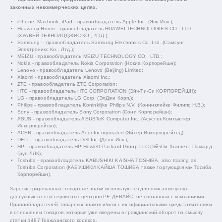
законных некоммерческих целях.
iPhone, Macbook, iPad - правообладатель Apple Inc. (Эпл Инк.);
Huawei и Honor - правообладатель HUAWEI TECHNOLOGIES CO., LTD.
(ХУАВЕЙ ТЕКНОЛОДЖИС КО., ЛТД.);
Samsung – правообладатель Samsung Electronics Co. Ltd. (Самсунг
Электроникс Ко., Лтд.);
MEIZU - правообладатель MEIZU TECHNOLOGY CO., LTD.;
Nokia - правообладатель Nokia Corporation (Нокиа Корпорейшн);
Lenovo - правообладатель Lenovo (Beijing) Limited;
Xiaomi - правообладатель Xiaomi Inc.;
ZTE - правообладатель ZTE Corporation;
HTC - правообладатель HTC CORPORATION (Эйч-Ти-Си КОРПОРЕЙШН);
LG - правообладатель LG Corp. (ЭлДжи Корп.);
Philips - правообладатель Koninklijke Philips N.V. (Конинклийке Филипс Н.В.);
Sony - правообладатель Sony Corporation (Сони Корпорейшн);
ASUS - правообладатель ASUSTeK Computer Inc. (Асустек Компьютер
Инкорпорейшн);
ACER - правообладатель Acer Incorporated (Эйсер Инкорпорейтед);
DELL - правообладатель Dell Inc.(Делл Инк.);
HP - правообладатель HP Hewlett-Packard Group LLC (ЭйчПи Хьюлетт Паккард
Груп ЛЛК);
Toshiba - правообладатель KABUSHIKI KAISHA TOSHIBA, also trading as
Toshiba Corporation (КАБУШИКИ КАЙША ТОШИБА также торгующая как Тосиба
Корпорейшн).
Зарегистрированные товарные знаки используются для описания услуг,
доступных в сети сервисных центров РЕ-ДЕВАЙС, не связанных с компаниями
Правообладателей товарных знаков и/или с их официальными представителями
в отношении товаров, которые уже введены в гражданский оборот по смыслу
статьи 1487 Гражданского кодекса.