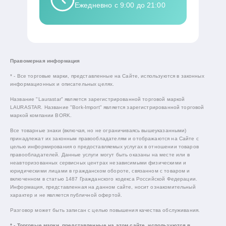
Ежедневно с 9:00 до 21:00
Правомерная информация
* - Все торговые марки, представленные на Сайте, используются в законных
информационных и описательных целях.
Название "Laurastar" является зарегистрированной торговой маркой
LAURASTAR. Название "Bork-Import" является зарегистрированной торговой
маркой компании BORK.
Все товарные знаки (включая, но не ограничиваясь вышеуказанными)
принадлежат их законным правообладателям и отображаются на Сайте с
целью информирования о предоставляемых услугах в отношении товаров
правообладателей. Данные услуги могут быть оказаны на месте или в
неавторизованных сервисных центрах независимыми физическими и
юридическими лицами в гражданском обороте, связанном с товаром и
включенном в статью 1487 Гражданского кодекса Российской Федерации.
Информация, представленная на данном сайте, носит ознакомительный
характер и не является публичной офертой.
Разговор может быть записан с целью повышения качества обслуживания.
* - Торговые марки, представленные на этом сайте, используются в