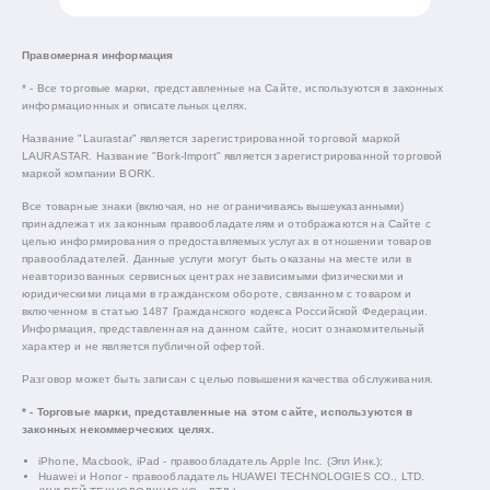
Правомерная информация
* - Все торговые марки, представленные на Сайте, используются в законных
информационных и описательных целях.
Название "Laurastar" является зарегистрированной торговой маркой
LAURASTAR. Название "Bork-Import" является зарегистрированной торговой
маркой компании BORK.
Все товарные знаки (включая, но не ограничиваясь вышеуказанными)
принадлежат их законным правообладателям и отображаются на Сайте с
целью информирования о предоставляемых услугах в отношении товаров
правообладателей. Данные услуги могут быть оказаны на месте или в
неавторизованных сервисных центрах независимыми физическими и
юридическими лицами в гражданском обороте, связанном с товаром и
включенном в статью 1487 Гражданского кодекса Российской Федерации.
Информация, представленная на данном сайте, носит ознакомительный
характер и не является публичной офертой.
Разговор может быть записан с целью повышения качества обслуживания.
* - Торговые марки, представленные на этом сайте, используются в
законных некоммерческих целях.
iPhone, Macbook, iPad - правообладатель Apple Inc. (Эпл Инк.);
Huawei и Honor - правообладатель HUAWEI TECHNOLOGIES CO., LTD.