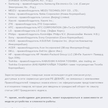
(ХУАВЕЙ ТЕКНОЛОДЖИС КО., ЛТД.);
Samsung – правообладатель Samsung Electronics Co. Ltd. (Самсунг
Электроникс Ко., Лтд.);
MEIZU - правообладатель MEIZU TECHNOLOGY CO., LTD.;
Nokia - правообладатель Nokia Corporation (Нокиа Корпорейшн);
Lenovo - правообладатель Lenovo (Beijing) Limited;
Xiaomi - правообладатель Xiaomi Inc.;
ZTE - правообладатель ZTE Corporation;
HTC - правообладатель HTC CORPORATION (Эйч-Ти-Си КОРПОРЕЙШН);
LG - правообладатель LG Corp. (ЭлДжи Корп.);
Philips - правообладатель Koninklijke Philips N.V. (Конинклийке Филипс Н.В.);
Sony - правообладатель Sony Corporation (Сони Корпорейшн);
ASUS - правообладатель ASUSTeK Computer Inc. (Асустек Компьютер
Инкорпорейшн);
ACER - правообладатель Acer Incorporated (Эйсер Инкорпорейтед);
DELL - правообладатель Dell Inc.(Делл Инк.);
HP - правообладатель HP Hewlett-Packard Group LLC (ЭйчПи Хьюлетт Паккард
Груп ЛЛК);
Toshiba - правообладатель KABUSHIKI KAISHA TOSHIBA, also trading as
Toshiba Corporation (КАБУШИКИ КАЙША ТОШИБА также торгующая как Тосиба
Корпорейшн).
Зарегистрированные товарные знаки используются для описания услуг,
доступных в сети сервисных центров РЕ-ДЕВАЙС, не связанных с компаниями
Правообладателей товарных знаков и/или с их официальными представителями
в отношении товаров, которые уже введены в гражданский оборот по смыслу
статьи 1487 Гражданского кодекса.
** - время, необходимое для ремонта, может варьироваться в зависимости от
модели устройства и сложности работы.