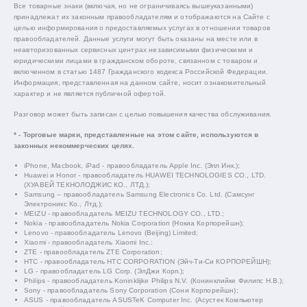
Все товарные знаки (включая, но не ограничиваясь вышеуказанными)
принадлежат их законным правообладателям и отображаются на Сайте с
целью информирования о предоставляемых услугах в отношении товаров
правообладателей. Данные услуги могут быть оказаны на месте или в
неавторизованных сервисных центрах независимыми физическими и
юридическими лицами в гражданском обороте, связанном с товаром и
включенном в статью 1487 Гражданского кодекса Российской Федерации.
Информация, представленная на данном сайте, носит ознакомительный
характер и не является публичной офертой.
Разговор может быть записан с целью повышения качества обслуживания.
* - Торговые марки, представленные на этом сайте, используются в
законных некоммерческих целях.
iPhone, Macbook, iPad - правообладатель Apple Inc. (Эпл Инк.);
Huawei и Honor - правообладатель HUAWEI TECHNOLOGIES CO., LTD.
(ХУАВЕЙ ТЕКНОЛОДЖИС КО., ЛТД.);
Samsung – правообладатель Samsung Electronics Co. Ltd. (Самсунг
Электроникс Ко., Лтд.);
MEIZU - правообладатель MEIZU TECHNOLOGY CO., LTD.;
Nokia - правообладатель Nokia Corporation (Нокиа Корпорейшн);
Lenovo - правообладатель Lenovo (Beijing) Limited;
Xiaomi - правообладатель Xiaomi Inc.;
ZTE - правообладатель ZTE Corporation;
HTC - правообладатель HTC CORPORATION (Эйч-Ти-Си КОРПОРЕЙШН);
LG - правообладатель LG Corp. (ЭлДжи Корп.);
Philips - правообладатель Koninklijke Philips N.V. (Конинклийке Филипс Н.В.);
Sony - правообладатель Sony Corporation (Сони Корпорейшн);
ASUS - правообладатель ASUSTeK Computer Inc. (Асустек Компьютер