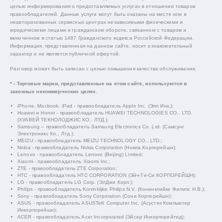
целью информирования о предоставляемых услугах в отношении товаров
правообладателей. Данные услуги могут быть оказаны на месте или в
неавторизованных сервисных центрах независимыми физическими и
юридическими лицами в гражданском обороте, связанном с товаром и
включенном в статью 1487 Гражданского кодекса Российской Федерации.
Информация, представленная на данном сайте, носит ознакомительный
характер и не является публичной офертой.
Разговор может быть записан с целью повышения качества обслуживания.
* - Торговые марки, представленные на этом сайте, используются в
законных некоммерческих целях.
iPhone, Macbook, iPad - правообладатель Apple Inc. (Эпл Инк.);
Huawei и Honor - правообладатель HUAWEI TECHNOLOGIES CO., LTD.
(ХУАВЕЙ ТЕКНОЛОДЖИС КО., ЛТД.);
Samsung – правообладатель Samsung Electronics Co. Ltd. (Самсунг
Электроникс Ко., Лтд.);
MEIZU - правообладатель MEIZU TECHNOLOGY CO., LTD.;
Nokia - правообладатель Nokia Corporation (Нокиа Корпорейшн);
Lenovo - правообладатель Lenovo (Beijing) Limited;
Xiaomi - правообладатель Xiaomi Inc.;
ZTE - правообладатель ZTE Corporation;
HTC - правообладатель HTC CORPORATION (Эйч-Ти-Си КОРПОРЕЙШН);
LG - правообладатель LG Corp. (ЭлДжи Корп.);
Philips - правообладатель Koninklijke Philips N.V. (Конинклийке Филипс Н.В.);
Sony - правообладатель Sony Corporation (Сони Корпорейшн);
ASUS - правообладатель ASUSTeK Computer Inc. (Асустек Компьютер
Инкорпорейшн);
ACER - правообладатель Acer Incorporated (Эйсер Инкорпорейтед);