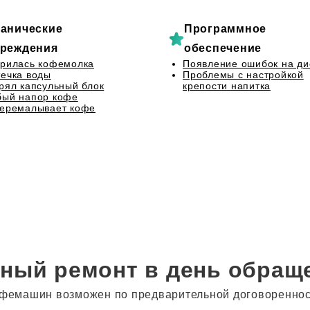
анические
Программное
реждения
обеспечение
рилась кофемолка
Появление ошибок на ди
ечка воды
Проблемы с настройкой
рял капсульный блок
крепости напитка
бый напор кофе
перемалывает кофе
ный ремонт в день обращ
фемашин возможен по предварительной договоренности