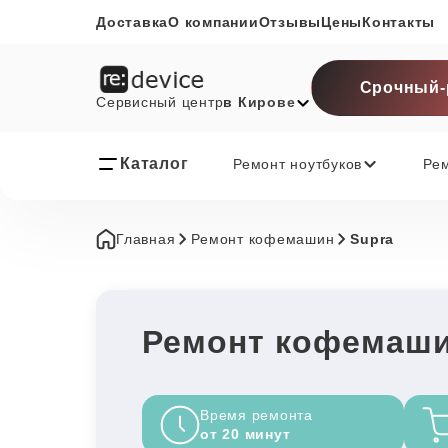
Доставка
О компании
Отзывы
Цены
Контакты
Срочный-
Сервисный центр
в Кирове
Каталог
Ремонт ноутбуков
Ре
Главная
Ремонт кофемашин
Supra
Ремонт кофемаши
Время ремонта
от 20 минут