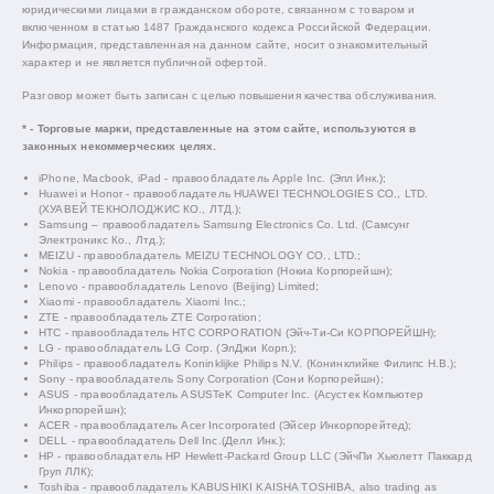
юридическими лицами в гражданском обороте, связанном с товаром и
включенном в статью 1487 Гражданского кодекса Российской Федерации.
Информация, представленная на данном сайте, носит ознакомительный
характер и не является публичной офертой.
Разговор может быть записан с целью повышения качества обслуживания.
* - Торговые марки, представленные на этом сайте, используются в
законных некоммерческих целях.
iPhone, Macbook, iPad - правообладатель Apple Inc. (Эпл Инк.);
Huawei и Honor - правообладатель HUAWEI TECHNOLOGIES CO., LTD.
(ХУАВЕЙ ТЕКНОЛОДЖИС КО., ЛТД.);
Samsung – правообладатель Samsung Electronics Co. Ltd. (Самсунг
Электроникс Ко., Лтд.);
MEIZU - правообладатель MEIZU TECHNOLOGY CO., LTD.;
Nokia - правообладатель Nokia Corporation (Нокиа Корпорейшн);
Lenovo - правообладатель Lenovo (Beijing) Limited;
Xiaomi - правообладатель Xiaomi Inc.;
ZTE - правообладатель ZTE Corporation;
HTC - правообладатель HTC CORPORATION (Эйч-Ти-Си КОРПОРЕЙШН);
LG - правообладатель LG Corp. (ЭлДжи Корп.);
Philips - правообладатель Koninklijke Philips N.V. (Конинклийке Филипс Н.В.);
Sony - правообладатель Sony Corporation (Сони Корпорейшн);
ASUS - правообладатель ASUSTeK Computer Inc. (Асустек Компьютер
Инкорпорейшн);
ACER - правообладатель Acer Incorporated (Эйсер Инкорпорейтед);
DELL - правообладатель Dell Inc.(Делл Инк.);
HP - правообладатель HP Hewlett-Packard Group LLC (ЭйчПи Хьюлетт Паккард
Груп ЛЛК);
Toshiba - правообладатель KABUSHIKI KAISHA TOSHIBA, also trading as