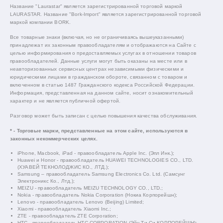
Название "Laurastar" является зарегистрированной торговой маркой
LAURASTAR. Название "Bork-Import" является зарегистрированной торговой
маркой компании BORK.
Все товарные знаки (включая, но не ограничиваясь вышеуказанными)
принадлежат их законным правообладателям и отображаются на Сайте с
целью информирования о предоставляемых услугах в отношении товаров
правообладателей. Данные услуги могут быть оказаны на месте или в
неавторизованных сервисных центрах независимыми физическими и
юридическими лицами в гражданском обороте, связанном с товаром и
включенном в статью 1487 Гражданского кодекса Российской Федерации.
Информация, представленная на данном сайте, носит ознакомительный
характер и не является публичной офертой.
Разговор может быть записан с целью повышения качества обслуживания.
* - Торговые марки, представленные на этом сайте, используются в
законных некоммерческих целях.
iPhone, Macbook, iPad - правообладатель Apple Inc. (Эпл Инк.);
Huawei и Honor - правообладатель HUAWEI TECHNOLOGIES CO., LTD.
(ХУАВЕЙ ТЕКНОЛОДЖИС КО., ЛТД.);
Samsung – правообладатель Samsung Electronics Co. Ltd. (Самсунг
Электроникс Ко., Лтд.);
MEIZU - правообладатель MEIZU TECHNOLOGY CO., LTD.;
Nokia - правообладатель Nokia Corporation (Нокиа Корпорейшн);
Lenovo - правообладатель Lenovo (Beijing) Limited;
Xiaomi - правообладатель Xiaomi Inc.;
ZTE - правообладатель ZTE Corporation;
HTC - правообладатель HTC CORPORATION (Эйч-Ти-Си КОРПОРЕЙШН);