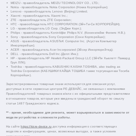
MEIZU - правообладатель MEIZU TECHNOLOGY CO., LTD.;
Nokia - правообладатель Nokia Corporation (Нокиа Корпорейшн);
Lenovo - правообладатель Lenovo (Beijing) Limited;
Xiaomi - правообладатель Xiaomi Inc.;
ZTE - правообладатель ZTE Corporation;
HTC - правообладатель HTC CORPORATION (Эйч-Ти-Си КОРПОРЕЙШН);
LG - правообладатель LG Corp. (ЭлДжи Корп.);
Philips - правообладатель Koninklijke Philips N.V. (Конинклийке Филипс Н.В.);
Sony - правообладатель Sony Corporation (Сони Корпорейшн);
ASUS - правообладатель ASUSTeK Computer Inc. (Асустек Компьютер
Инкорпорейшн);
ACER - правообладатель Acer Incorporated (Эйсер Инкорпорейтед);
DELL - правообладатель Dell Inc.(Делл Инк.);
HP - правообладатель HP Hewlett-Packard Group LLC (ЭйчПи Хьюлетт Паккард
Груп ЛЛК);
Toshiba - правообладатель KABUSHIKI KAISHA TOSHIBA, also trading as
Toshiba Corporation (КАБУШИКИ КАЙША ТОШИБА также торгующая как Тосиба
Корпорейшн).
Зарегистрированные товарные знаки используются для описания услуг,
доступных в сети сервисных центров РЕ-ДЕВАЙС, не связанных с компаниями
Правообладателей товарных знаков и/или с их официальными представителями
в отношении товаров, которые уже введены в гражданский оборот по смыслу
статьи 1487 Гражданского кодекса.
** - время, необходимое для ремонта, может варьироваться в зависимости от
модели устройства и сложности работы.
На сайте
https://kir.re-device.ru
доступна информация о соответствующих
моделях и конфигурациях, ценах, возможных выгодах, а также условиях