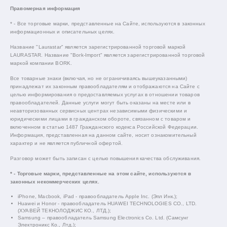
Правомерная информация
* - Все торговые марки, представленные на Сайте, используются в законных
информационных и описательных целях.
Название "Laurastar" является зарегистрированной торговой маркой
LAURASTAR. Название "Bork-Import" является зарегистрированной торговой
маркой компании BORK.
Все товарные знаки (включая, но не ограничиваясь вышеуказанными)
принадлежат их законным правообладателям и отображаются на Сайте с
целью информирования о предоставляемых услугах в отношении товаров
правообладателей. Данные услуги могут быть оказаны на месте или в
неавторизованных сервисных центрах независимыми физическими и
юридическими лицами в гражданском обороте, связанном с товаром и
включенном в статью 1487 Гражданского кодекса Российской Федерации.
Информация, представленная на данном сайте, носит ознакомительный
характер и не является публичной офертой.
Разговор может быть записан с целью повышения качества обслуживания.
* - Торговые марки, представленные на этом сайте, используются в
законных некоммерческих целях.
iPhone, Macbook, iPad - правообладатель Apple Inc. (Эпл Инк.);
Huawei и Honor - правообладатель HUAWEI TECHNOLOGIES CO., LTD.
(ХУАВЕЙ ТЕКНОЛОДЖИС КО., ЛТД.);
Samsung – правообладатель Samsung Electronics Co. Ltd. (Самсунг
Электроникс Ко., Лтд.);